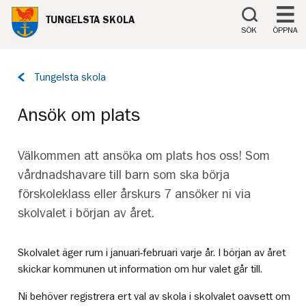
Till innehåll på sidan
TUNGELSTA SKOLA
SÖK
ÖPPNA
Tillbaka
Tungelsta skola
till
sidan:
Ansök om plats
Välkommen att ansöka om plats hos oss! Som
vårdnadshavare till barn som ska börja
förskoleklass eller årskurs 7 ansöker ni via
skolvalet i början av året.
Skolvalet äger rum i januari-februari varje år. I början av året
skickar kommunen ut information om hur valet går till.
Ni behöver registrera ert val av skola i skolvalet oavsett om