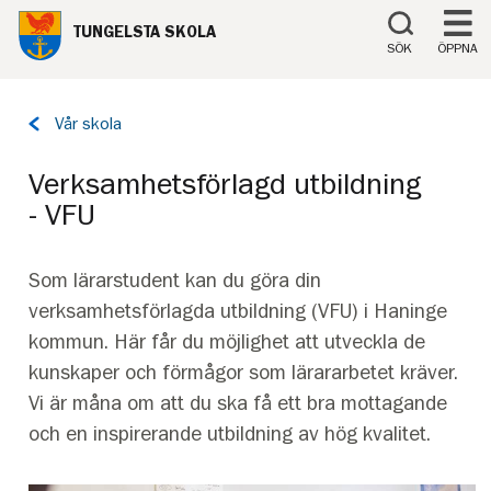
Till innehåll på sidan
TUNGELSTA SKOLA
SÖK
ÖPPNA
Tillbaka
Vår skola
till
sidan:
Verksamhetsförlagd utbildning
- VFU
Som lärarstudent kan du göra din
verksamhetsförlagda utbildning (VFU) i Haninge
kommun. Här får du möjlighet att utveckla de
kunskaper och förmågor som lärararbetet kräver.
Vi är måna om att du ska få ett bra mottagande
och en inspirerande utbildning av hög kvalitet.