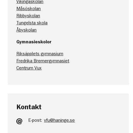
Vikingaskolan
Måsöskolan
Ribbyskolan
Tungelsta skola
Åbyskolan
Gymnasieskolor
Riksäpplets gymnasium
Fredrika Bremergymnasiet
Centrum Vux
Kontakt
E-post:
vfu@haninge.se