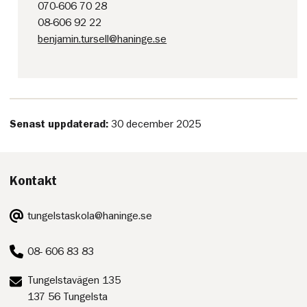
070-606 70 28
08-606 92 22
benjamin.tursell@haninge.se
Senast uppdaterad:
30 december 2025
Kontakt
E-
tungelstaskola@haninge.se
post:
Telefon:
08- 606 83 83
Postadress:
Tungelstavägen 135
137 56 Tungelsta