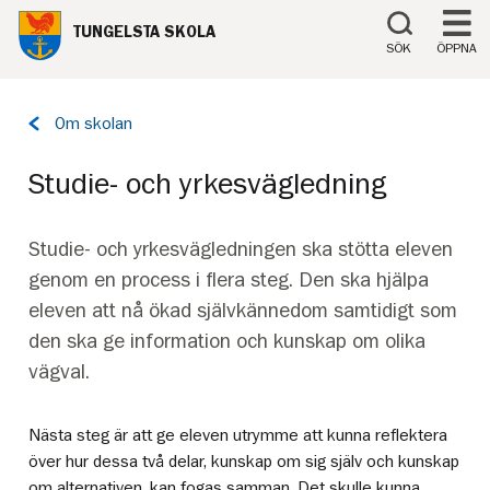
Till innehåll på sidan
TUNGELSTA SKOLA
SÖK
ÖPPNA
Tillbaka
Om skolan
till
sidan:
Studie- och yrkesvägledning
Studie- och yrkesvägledningen ska stötta eleven
genom en process i flera steg. Den ska hjälpa
eleven att nå ökad självkännedom samtidigt som
den ska ge information och kunskap om olika
vägval.
Nästa steg är att ge eleven utrymme att kunna reflektera
över hur dessa två delar, kunskap om sig själv och kunskap
om alternativen, kan fogas samman. Det skulle kunna